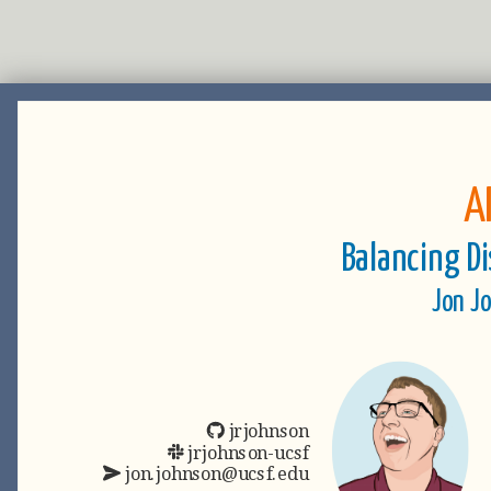
A
Balancing Di
Jon J
jrjohnson
jrjohnson-ucsf
jon.johnson@ucsf.edu